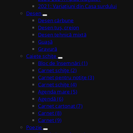
2021: Variațiuni din Casa surdului
Desen
Desen cărbune
Desen tuș, creion
Desen tehnică mixtă
Guașă
Gravură
Caiete schițe
Bloc de însemnări (1)
Carnet schițe (2)
Carnet pentru notițe (3)
Carnet schițe (4)
Agenda mare (5)
Agendă (6)
Carnet cartonat (7)
Carnet (8)
Carnet (9)
Poezie