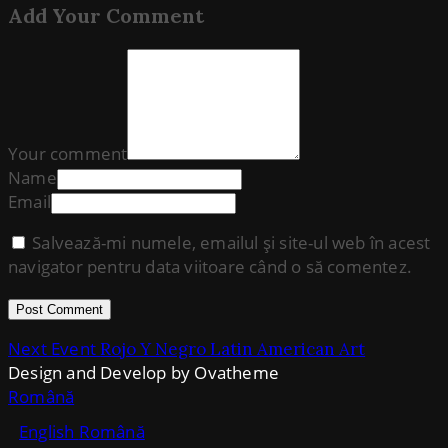
Add Your Comment
Your comment
Name
Email
Salvează-mi numele, emailul și site-ul web în acest
navigator pentru data viitoare când o să comentez.
Next Event
Rojo Y Negro Latin American Art
Design and Develop by Ovatheme
Română
English
Română